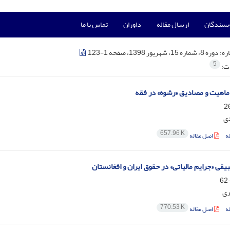
ویسندگان
ارسال مقاله
داوران
تماس با ما
ره:
دوره 8، شماره 15، شهریور 1398، صفحه 1-123
5
ات:
 ماهیت و مصادیق «رشوه» در فقه
دی
657.96 K
ه
اصل مقاله
یقی «جرایم مالیاتی» در حقوق ایران و افغانستان
ری
770.53 K
ه
اصل مقاله