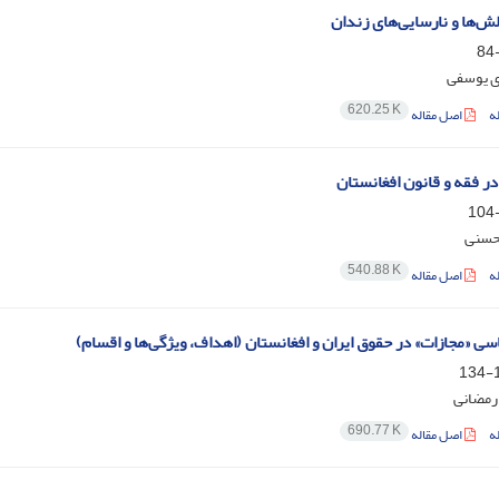
ش‌ها و نارسایی‌های زندان
ی یوسفی
620.25 K
ه
اصل مقاله
در فقه و قانون افغانستان
حسنی
540.88 K
ه
اصل مقاله
ی «مجازات» در حقوق ایران و افغانستان (اهداف، ویژگی‌ها و اقسام)
1
رمضانی
690.77 K
ه
اصل مقاله